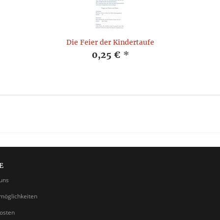
Die Feier der Kindertaufe
0,25 €
*
E
uns
möglichkeiten
osten